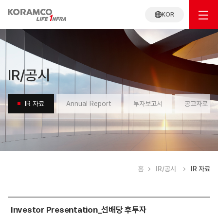
KOR
IR/공시
IR 자료
Annual Report
투자보고서
공고자료
홈
IR/공시
IR 자료
IR
Investor Presentation_선배당 후투자
자료