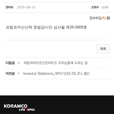
관리자
2025-08-13
조회수
1,618
첨부파일
(
1
)
코람코자산신탁 준법감시인 심사필 제25-0009호
목록
다음글
코람코라이프인프라리츠 주주님들께 드리는 글
이전글
Investor Relations_제10기(25.05.31.) 결산