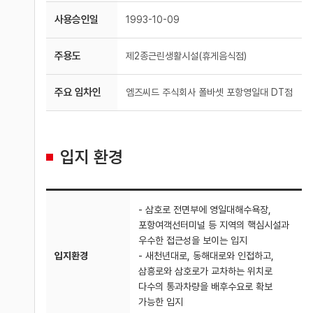
사용승인일
1993-10-09
주용도
제2종근린생활시설(휴게음식점)
주요 임차인
엠즈씨드 주식회사 폴바셋 포항영일대 DT점
입지 환경
- 삼호로 전면부에 영일대해수욕장,
포항여객선터미널 등 지역의 핵심시설과
우수한 접근성을 보이는 입지
입지환경
- 새천년대로, 동해대로와 인접하고,
삼흥로와 삼호로가 교차하는 위치로
다수의 통과차량을 배후수요로 확보
가능한 입지