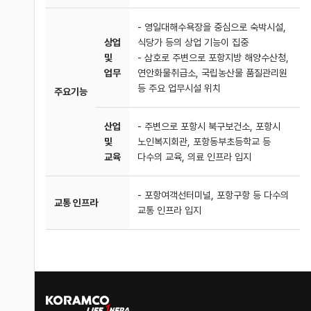
- 영일대해수욕장을 중심으로 숙박시설,
상업
식당가 등의 상업 기능이 집중
및
- 삼호로 주변으로 포항지방 해양수산청,
업무
연안화물취급소, 국립농산물 품질관리원
등 주요 업무시설 위치
주요기능
산업
- 주변으로 포항시 북구보건소, 포항시
및
노인복지회관, 포항동부초등학교 등
교육
다수의 교육, 의료 인프라 입지
- 포항여객선터미널, 포항구항 등 다수의
교통 인프라
교통 인프라 입지