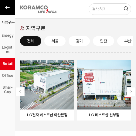
사업구분
사업구분
지역구분
Energy
전체
서울
경기
인천
부산
Logisti
cs
Retail
Office
Small-
Cap
LG전자 베스트샵 아산본점
LG 베스트샵 선부점