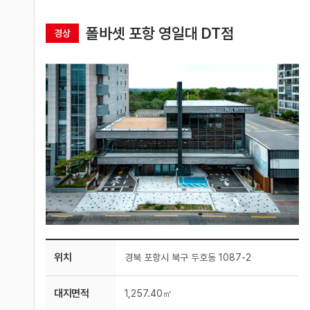
폴바셋 포항 영일대 DT점
경상
위치
경북 포항시 북구 두호동 1087-2
대지면적
1,257.40㎡