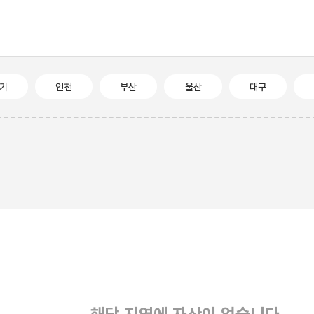
기
인천
부산
울산
대구