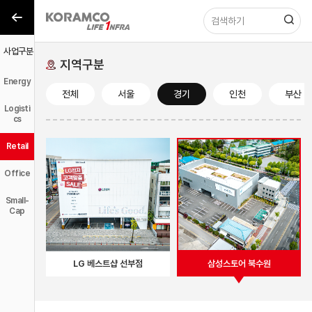
사업구분
사업구분
지역구분
Energy
전체
서울
경기
인천
부산
Logisti
cs
Retail
Office
Small-
Cap
LG 베스트샵 선부점
삼성스토어 북수원