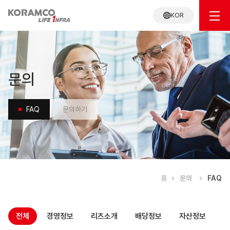
KOR
문의
FAQ
문의하기
홈
문의
FAQ
FAQ
전체
경영정보
리츠소개
배당정보
자산정보
재