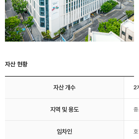
자산 현황
자산 개수
2
지역 및 용도
중
임차인
호