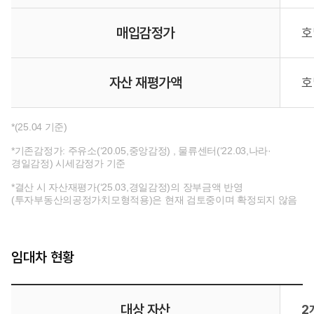
매입감정가
호
자산 재평가액
호
*(25.04 기준)
*기존감정가: 주유소(‘20.05,중앙감정) , 물류센터(‘22.03,나라·
경일감정) 시세감정가 기준
*결산 시 자산재평가(‘25.03,경일감정)의 장부금액 반영
(투자부동산의공정가치모형적용)은 현재 검토중이며 확정되지 않음
임대차 현황
대상 자산
2