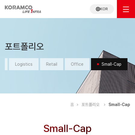
KOR
포트폴리오
y
Logistics
Retail
Office
Small-Cap
홈
포트폴리오
Small-Cap
Small-
Small-Cap
Cap